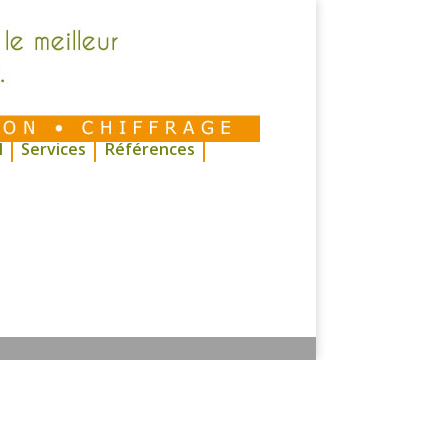
I
Services
Références